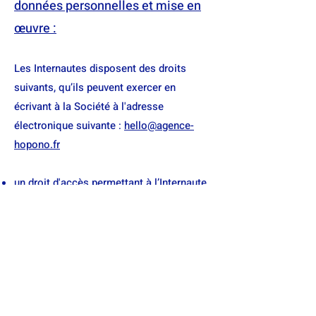
données personnelles et mise en
œuvre :
Les Internautes disposent des droits
suivants, qu’ils peuvent exercer en
écrivant à la Société à l'adresse
électronique suivante :
hello@agence-
hopono.fr
un droit d'accès permettant à l’Internaute
de connaître les données personnelles le
concernant. Dans ce cas, la Société peut
demander avant la mise en œuvre de ce
droit, une preuve de l'identité de
l'Internaute afin d'en vérifier l'exactitude ;
il peut mettre à jour ou supprimer les