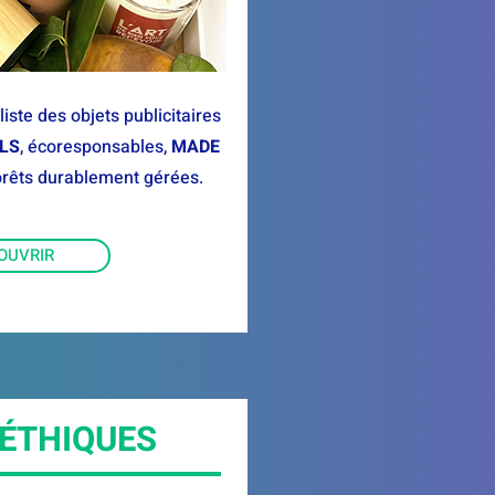
iste des objets publicitaires
LS
, écoresponsables,
MADE
orêts durablement gérées.
OUVRIR
 ÉTHIQUES