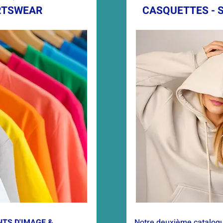
RTSWEAR
CASQUETTES - 
TS D'IMAGE &
Notre deuxième catalogue