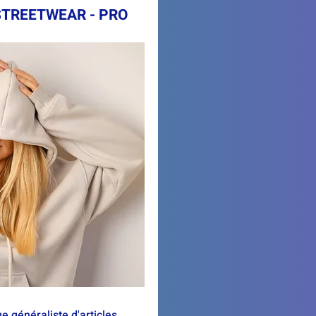
STREETWEAR - PRO
 généraliste d'articles