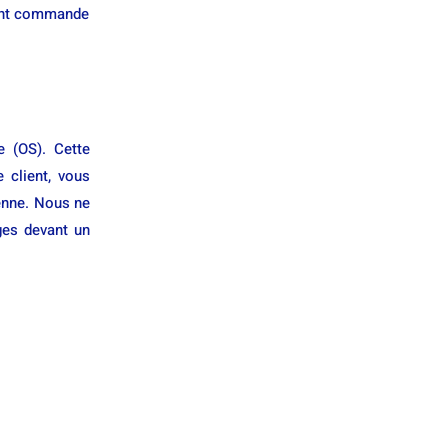
sent commande
e (OS). Cette
 client, vous
éenne. Nous ne
ges devant un