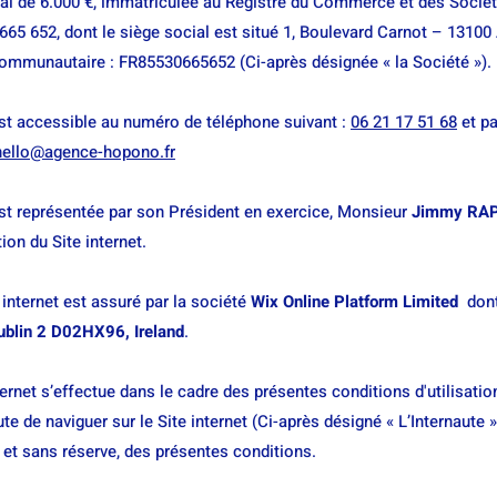
cial de 6.000 €, immatriculée au Registre du Commerce et des Socié
665 652, dont le siège social est situé 1, Boulevard Carnot – 13
mmunautaire : FR85530665652 (Ci-après désignée « la Société »).
t accessible au numéro de téléphone suivant :
06 21 17 51 68
et pa
hello@agence-hopono.fr
 représentée par son Président en exercice, Monsieur
Jimmy RA
tion du Site internet.
internet est assuré par la société
Wix Online Platform Limited
dont 
ublin 2 D02HX96, Ireland
.
nternet s’effectue dans le cadre des présentes conditions d'utilisatio
ute de naviguer sur le Site internet (Ci-après désigné « L’Internaute 
 et sans réserve, des présentes conditions.