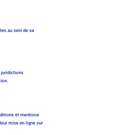
ées au sein de sa
 juridictions
tion.
nditions et mentions
eur mise en ligne sur