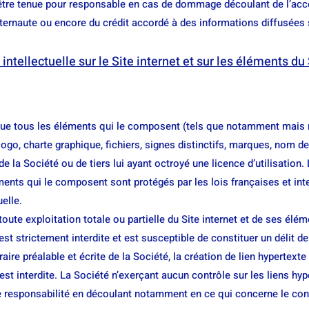
être tenue pour responsable en cas de dommage découlant de l’accès
Internaute ou encore du crédit accordé à des informations diffusées s
é intellectuelle sur le Site internet et sur les éléments du
i que tous les éléments qui le composent (tels que notamment mais
logo, charte graphique, fichiers, signes distinctifs, marques, nom de
 de la Société ou de tiers lui ayant octroyé une licence d’utilisation. 
ments qui le composent sont protégés par les lois françaises et inte
uelle.
oute exploitation totale ou partielle du Site internet et de ses élém
est strictement interdite et est susceptible de constituer un délit d
aire préalable et écrite de la Société, la création de lien hypertexte
 est interdite. La Société n’exerçant aucun contrôle sur les liens hy
ute responsabilité en découlant notamment en ce qui concerne le cont