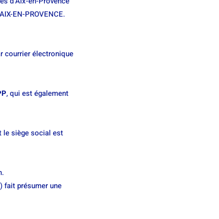
tés d’Aix-en-Provence
100 AIX-EN-PROVENCE.
r courrier électronique
PP
, qui est également
le siège social est
n.
») fait présumer une