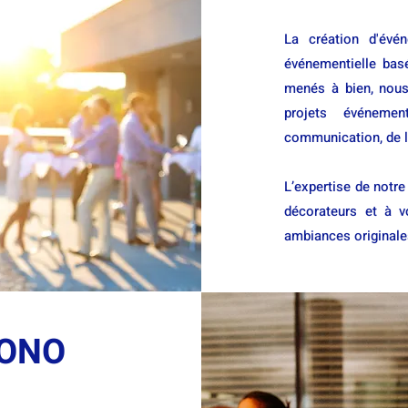
La création d'év
événementielle bas
menés à bien, nou
projets événeme
communication, de la
L’expertise de notre
décorateurs et à v
ambiances originale
PONO