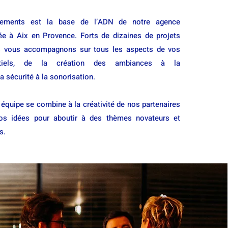
énements est la base de l’ADN de notre agence
ée à Aix en Provence. Forts de dizaines de projets
s vous accompagnons sur tous les aspects de vos
ntiels, de la création des ambiances à la
 sécurité à la sonorisation.
 équipe se combine à la créativité de nos partenaires
os idées pour aboutir à des thèmes novateurs et
s.